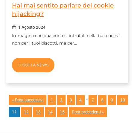
Hai mai sentito parlare del cookie
hijacking?
1 Agosto 2024
Immagina che qualcuno si intrufoli nella tua cucina,
non per i tuoi biscotti, ma per…
LEGGI LA NEWS
…
« Post successivi
1
2
3
4
7
8
9
10
11
12
13
14
15
Post precedenti »