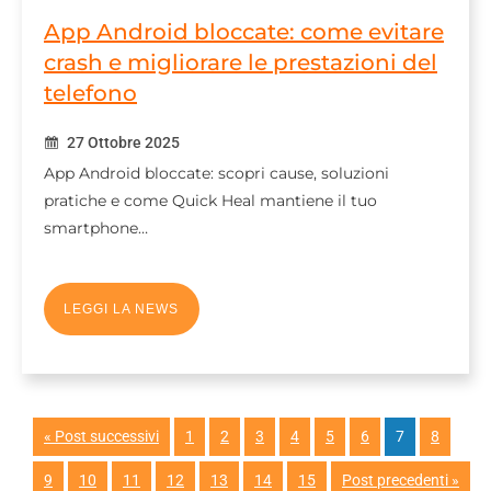
App Android bloccate: come evitare
crash e migliorare le prestazioni del
telefono
27 Ottobre 2025
App Android bloccate: scopri cause, soluzioni
pratiche e come Quick Heal mantiene il tuo
smartphone…
LEGGI LA NEWS
« Post successivi
1
2
3
4
5
6
7
8
9
10
11
12
13
14
15
Post precedenti »