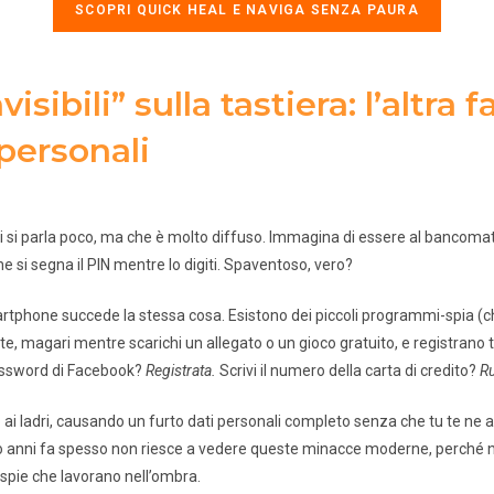
SCOPRI QUICK HEAL E NAVIGA SENZA PAURA
visibili” sulla tastiera: l’altra 
 personali
cui si parla poco, ma che è molto diffuso. Immagina di essere al bancoma
 che si segna il PIN mentre lo digiti. Spaventoso, vero?
rtphone succede la stessa cosa. Esistono dei piccoli programmi-spia (
e, magari mentre scarichi un allegato o un gioco gratuito, e registrano tu
 password di Facebook?
Registrata.
Scrivi il numero della carta di credito?
R
 ai ladri, causando un furto dati personali completo senza che tu te ne a
to anni fa spesso non riesce a vedere queste minacce moderne, perché 
a spie che lavorano nell’ombra.