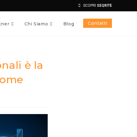
SCOPRI
SEQRITE
Contatti
tner
Chi Siamo
Blog
nali è la
come