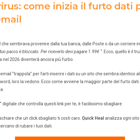
irus: come inizia il furto dati 
email
l che sembrava provenire dalla tua banca, dalle Poste o da un corriere i
l tuo pacco è bloccato. Per riceverlo devi pagare 1.99€ “
. Ecco, quello è il t
 nel 2026 diventerà ancora più furbo.
email “trappola” per farti inserire i dati su un sito che sembra identico all
word, loro la vedono. Ecco come avviene la maggior parte del furto dati 
a.
digitale che controlla questi link per te, è facilissimo sbagliare.
schiare che un click sbagliato ti costi caro.
Quick Heal
analizza ogni sito
ercano di rubare i tuoi dati.