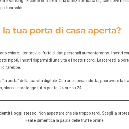
Safe Banking”. È come entrare in una stanza blindata digitale dove nes
i tuoi soldi.
 la tua porta di casa aperta?
sono chiare: i tentativi di furto di dati personali aumenteranno. I nostri 
tri nipoti, i nostri risparmi di una vita e i nostri ricordi. Lasceresti la po
 lo farebbe.
 “la porta” della tua vita digitale. Con una spesa ridotta, puoi avere la tr
a, blocca e protegge tutto per te, 24 ore su 24.
identità oggi stesso.
Non aspettare che sia troppo tardi. Scegli la prot
Heal e dimentica la paura delle truffe online.