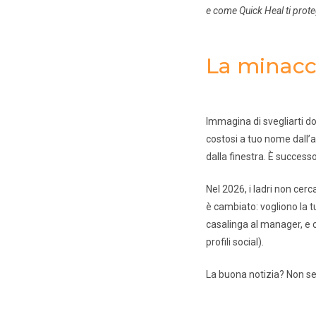
e come Quick Heal ti prot
La minacci
Immagina di svegliarti d
costosi a tuo nome dall’a
dalla finestra. È success
Nel 2026, i ladri non cerc
è cambiato: vogliono la t
casalinga al manager, e c
profili social).
La buona notizia? Non se