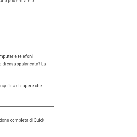
suno può entrare o
computer e telefoni
rta di casa spalancata? La
anquillità di sapere che
ezione completa di Quick