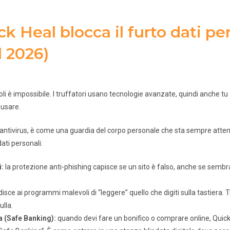
 Heal blocca il furto dati pe
l 2026)
oli è impossibile. I truffatori usano tecnologie avanzate, quindi anche tu
 usare.
 antivirus, è come una guardia del corpo personale che sta sempre atten
ati personali:
i:
la protezione anti-phishing capisce se un sito è falso, anche se sembra
sce ai programmi malevoli di “leggere” quello che digiti sulla tastiera. T
lla.
a (Safe Banking):
quando devi fare un bonifico o comprare online, Quick