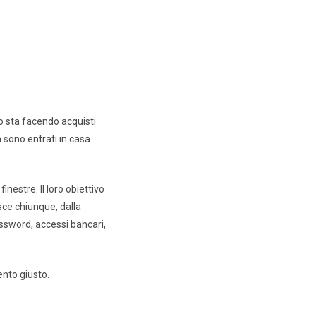
o sta facendo acquisti
 sono entrati in casa
nestre. Il loro obiettivo
sce chiunque, dalla
assword, accessi bancari,
ento giusto.