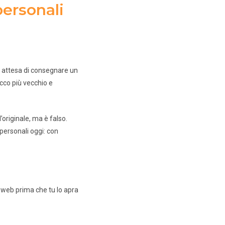
personali
n attesa di consegnare un
rucco più vecchio e
’originale, ma è falso.
personali oggi: con
 web prima che tu lo apra