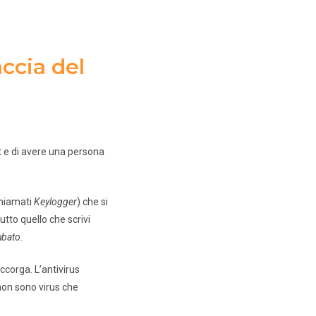
faccia del
t e di avere una persona
chiamati
Keylogger
) che si
tto quello che scrivi
ubato.
ccorga. L’antivirus
non sono virus che