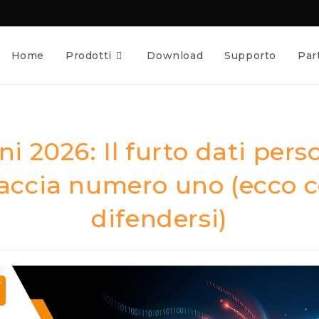
Home
Prodotti
Download
Supporto
Par
ni 2026: Il furto dati perso
accia numero uno (ecco 
difendersi)