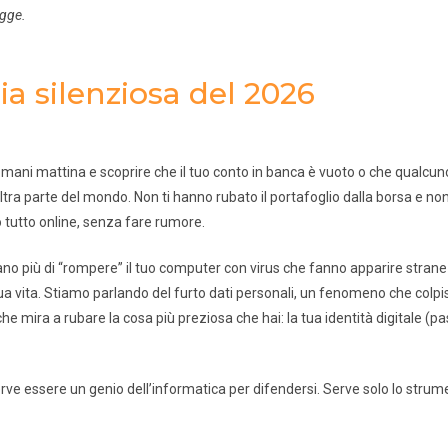
egge.
a silenziosa del 2026
omani mattina e scoprire che il tuo conto in banca è vuoto o che qualcun
ltra parte del mondo. Non ti hanno rubato il portafoglio dalla borsa e non
o tutto online, senza fare rumore.
ano più di “rompere” il tuo computer con virus che fanno apparire strane fi
ua vita. Stiamo parlando del furto dati personali, un fenomeno che colpi
he mira a rubare la cosa più preziosa che hai: la tua identità digitale (p
rve essere un genio dell’informatica per difendersi. Serve solo lo strum