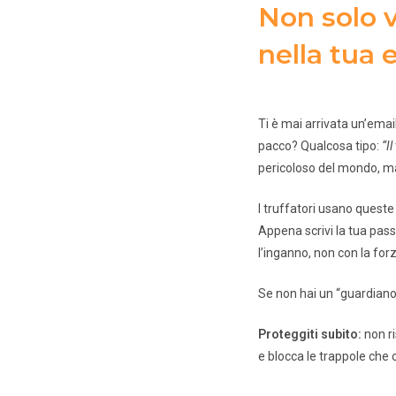
Non solo v
nella tua 
Ti è mai arrivata un’emai
pacco? Qualcosa tipo:
“I
pericoloso del mondo, ma
I truffatori usano queste 
Appena scrivi la tua pass
l’inganno, non con la forz
Se non hai un “guardiano” 
Proteggiti subito:
non ri
e blocca le trappole che c